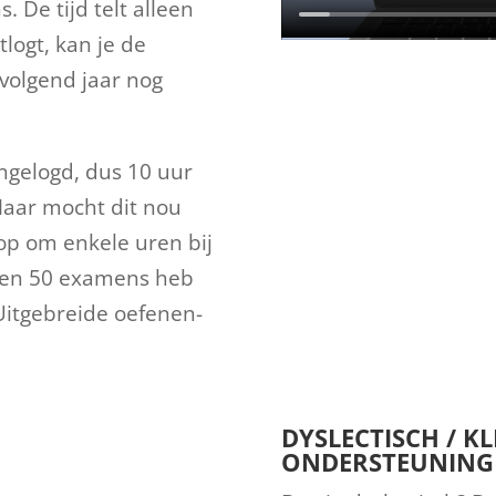
 De tijd telt alleen
itlogt, kan je de
volgend jaar nog
ingelogd, dus 10 uur
Maar mocht dit nou
oop om enkele uren bij
 en 50 examens heb
Uitgebreide oefenen-
DYSLECTISCH / K
ONDERSTEUNING