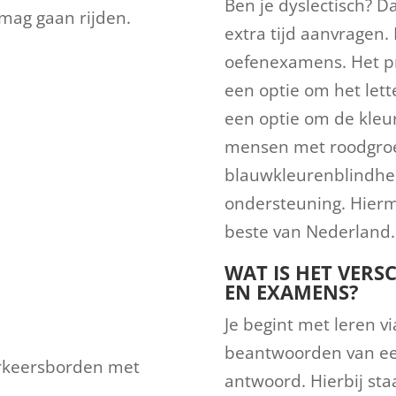
Ben je dyslectisch? D
 mag gaan rijden.
extra tijd aanvragen. 
oefenexamens. Het p
een optie om het lett
een optie om de kleur
mensen met roodgroe
blauwkleurenblindhei
ondersteuning. Hierme
beste van Nederland.
WAT IS HET VERS
EN EXAMENS?
Je begint met leren v
beantwoorden van een 
erkeersborden met
antwoord. Hierbij sta